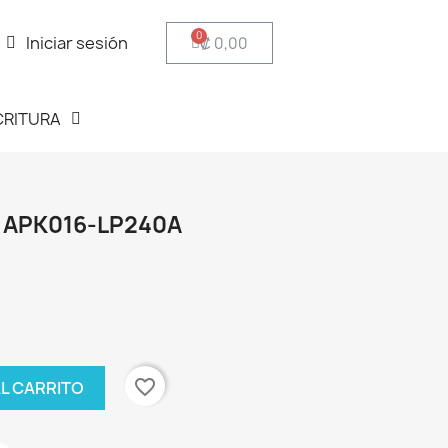
Iniciar sesión
₡ 0,00
CRITURA
 APK016-LP240A
favorite_border
AL CARRITO