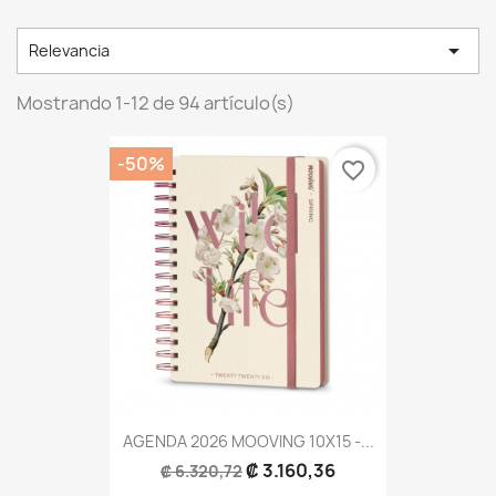

Relevancia
Mostrando 1-12 de 94 artículo(s)
-50%
favorite_border
AGENDA 2026 MOOVING 10X15 -...
₡ 3.160,36
₡ 6.320,72