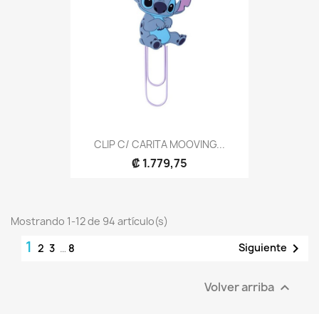
CLIP C/ CARITA MOOVING...
₡ 1.779,75
Mostrando 1-12 de 94 artículo(s)
1

Siguiente
2
3
…
8
Volver arriba
