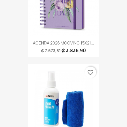
AGENDA 2026 MOOVING 15X21...
₡ 3.836,90
₡ 7.673,81
favorite_border