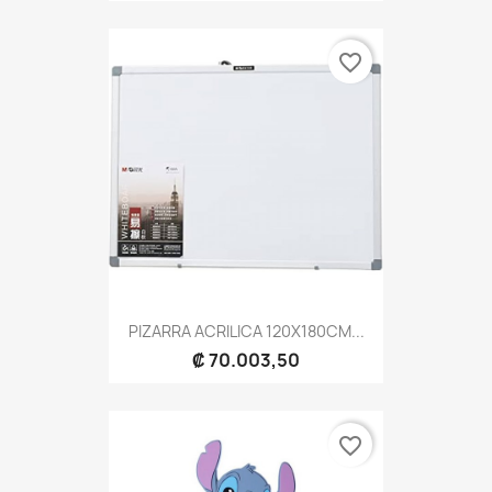
favorite_border
PIZARRA ACRILICA 120X180CM...
₡ 70.003,50
favorite_border