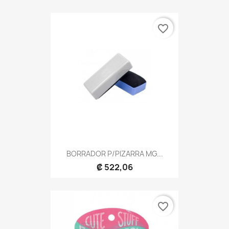
favorite_border
BORRADOR P/PIZARRA MG...
₡ 522,06
favorite_border