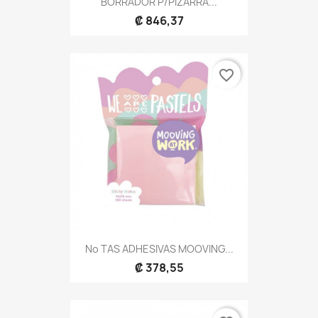
BORRADOR P/PIZARRA...
₡ 846,37
favorite_border
No TAS ADHESIVAS MOOVING...
₡ 378,55