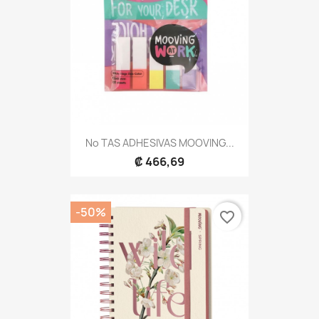
No TAS ADHESIVAS MOOVING...
₡ 466,69
-50%
favorite_border