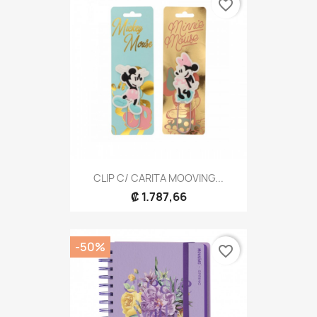
favorite_border
CLIP C/ CARITA MOOVING...
₡ 1.787,66
-50%
favorite_border