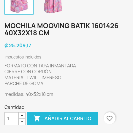
MOCHILA MOOVING BATIK 1601426
40X32X18 CM
₡ 25.209,17
Impuestos incluidos
FORMATO CON TAPA INMANTADA
CIERRE CON CORDÓN
MATERIAL TWILL IIMPRESO
PARCHE DE GOMA
medidas: 40x32x18 cm
Cantidad

favorite_border
AÑADIR AL CARRITO