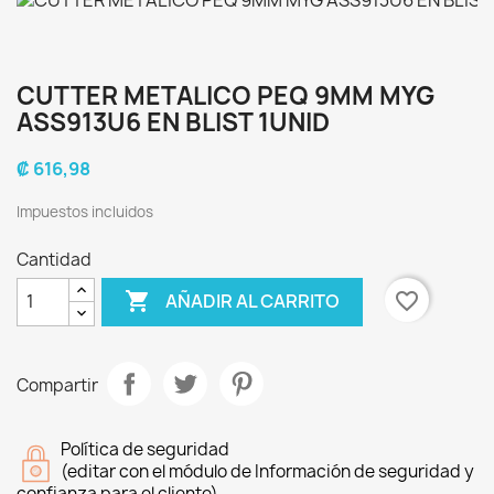
CUTTER METALICO PEQ 9MM MYG
ASS913U6 EN BLIST 1UNID
₡ 616,98
Impuestos incluidos
Cantidad

favorite_border
AÑADIR AL CARRITO
Compartir
Política de seguridad
(editar con el módulo de Información de seguridad y
confianza para el cliente)