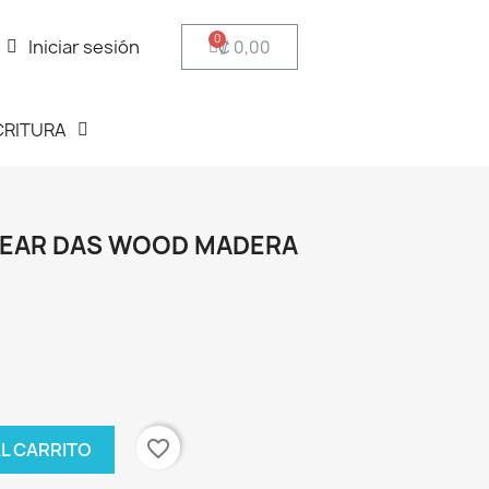
Iniciar sesión
₡ 0,00
CRITURA
A
DEAR DAS WOOD MADERA
favorite_border
AL CARRITO