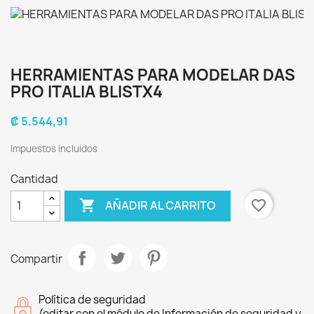
HERRAMIENTAS PARA MODELAR DAS
PRO ITALIA BLISTX4
₡ 5.544,91
Impuestos incluidos
Cantidad

favorite_border
AÑADIR AL CARRITO
Compartir
Política de seguridad
(editar con el módulo de Información de seguridad y