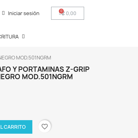
Iniciar sesión
₡ 0,00
CRITURA
 NEGRO MOD.501NGRM
AFO Y PORTAMINAS Z-GRIP
NEGRO MOD.501NGRM
favorite_border
AL CARRITO