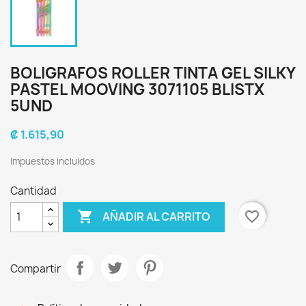
BOLIGRAFOS ROLLER TINTA GEL SILKY
PASTEL MOOVING 3071105 BLISTX
5UND
₡ 1.615,90
Impuestos incluidos
Cantidad

favorite_border
AÑADIR AL CARRITO
Compartir